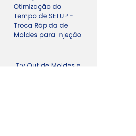
Otimização do
Tempo de SETUP -
Troca Rápida
de
Moldes para Injeção
Try Out de Moldes e
Materiais em Tempo
Record
Desvendando o Painel
de Instrumentação das
Máquinas Injetoras