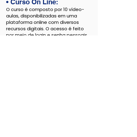
• Curso
On Line:
O curso é composto por 10 vídeo-
aulas, disponibilizadas em uma
plataforma online com diversos
recursos digitais. O acesso é feito
por meio de login e senha pessoais.
• Cada aula tem duração
aproximada de 50 a 60 minutos.
• As aulas podem ser assistidas
quando e onde quiser, seja pelo
Smartphone ou pelo PC.
• A plataforma oferece exercícios
opcionais para serem respondidos,
favorecendo a aprendizagem.
• A metodologia utilizada combina
recursos audiovisuais para tornar o
conteúdo mais dinâmico e