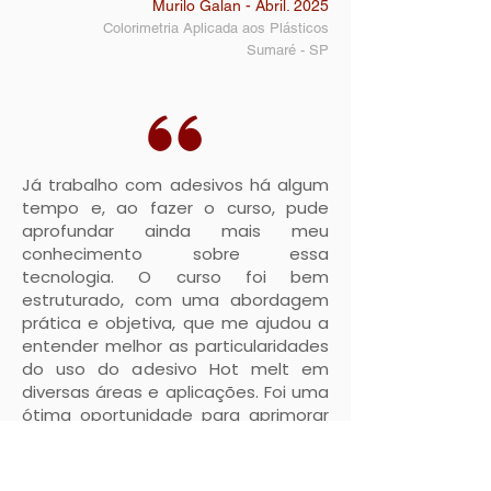
Murilo Galan - Abril. 2025
Colorimetria Aplicada aos Plásticos
Sumaré - SP
Já trabalho com adesivos há algum
tempo e, ao fazer o curso, pude
aprofundar ainda mais meu
conhecimento sobre essa
tecnologia. O curso foi bem
estruturado, com uma abordagem
prática e objetiva, que me ajudou a
entender melhor as particularidades
do uso do adesivo Hot melt em
diversas áreas e aplicações. Foi uma
ótima oportunidade para aprimorar
minha técnica e aumentar ainda
mais a eficiência no meu trabalho
com adesivos. Recomendo a todos