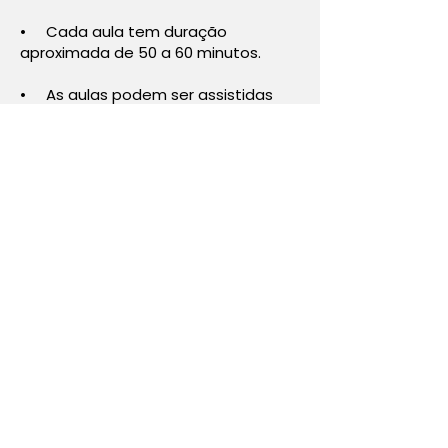
• Cada aula tem duração
aproximada de 50 a 60 minutos.
• As aulas podem ser assistidas
quando e onde quiser, seja pelo
Smartphone ou pelo PC.
• A plataforma oferece exercícios
opcionais para serem respondidos,
favorecendo a aprendizagem.
• A metodologia utilizada combina
recursos audiovisuais para tornar o
conteúdo mais dinâmico e
envolvente.
Além disso:
• Você receberá, via correio, a
apostila referente ao curso
escolhido.