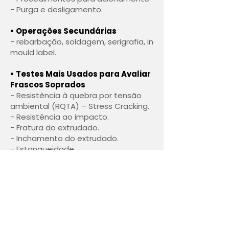
- Purga e desligamento.
• Operações Secundárias
- rebarbação, soldagem, serigrafia, in
mould label.
• Testes Mais Usados para Avaliar
Frascos Soprados
- Resistência à quebra por tensão
ambiental (RQTA) – Stress Cracking.
- Resistência ao impacto.
- Fratura do extrudado.
- Inchamento do extrudado.
- Estanqueidade.
- Peso do frasco.
- TOP LOAD – Resistência ao
empilhamento.
- Permeabilidade.
• Solução de Problemas de Sopro
- Variação de espessura longitudinal.