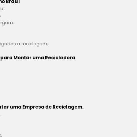
o Brasil
do.
o.
irgem.
 ligadas a reciclagem.
o para Montar uma Recicladora
ntar uma Empresa de Reciclagem.
.
s.