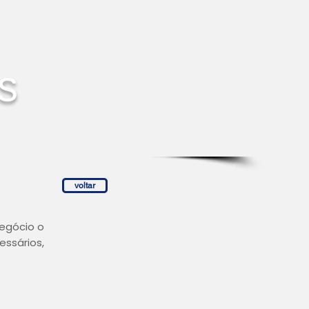
s
voltar
negócio o
essários,