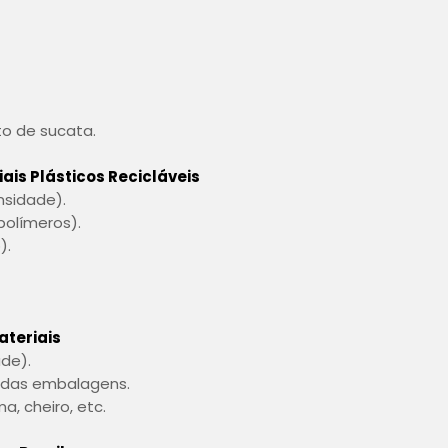
o de sucata.
iais Plásticos Recicláveis
ensidade).
polímeros).
o).
ateriais
ade).
o das embalagens.
a, cheiro, etc.