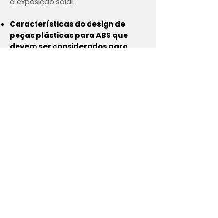
a exposição solar.
Características do design de
peças plásticas para ABS que
devem ser considerados para
evitar problemas futuros com
peças com defeitos.
•
Público Alvo:
Engenheiros, técnicos, supervisores,
operadores, e demais profissionais
ligados à área.
• Curso
On Line:
Saiba
mais
aqui.
São 10 vídeos aulas,
disponibilizadas em uma
plataforma com login e senha,
com duração de