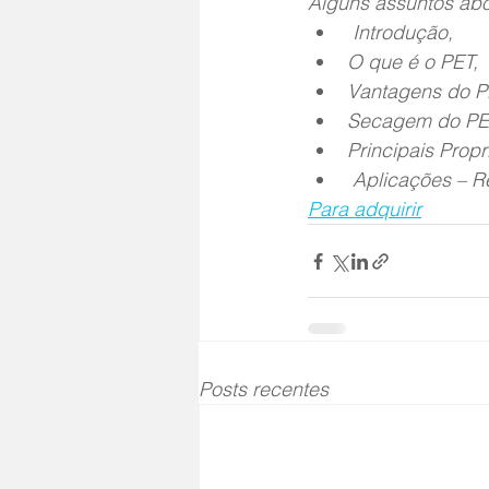
Alguns assuntos ab
 Introdução,
O que é o PET,
Vantagens do P
Secagem do PE
Principais Prop
 Aplicações – R
Para adquirir
Posts recentes