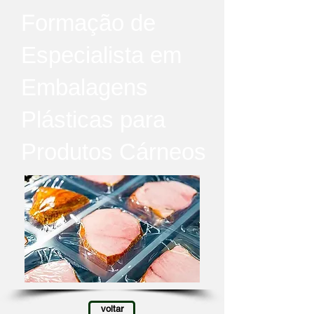
Formação de
Especialista em
Embalagens
Plásticas para
Produtos Cárneos
voltar