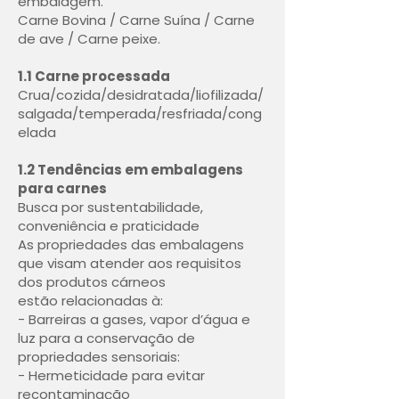
embalagem.
Carne Bovina / Carne Suína / Carne
de ave / Carne peixe.
1.1 Carne processada
Crua/cozida/desidratada/liofilizada/
salgada/temperada/resfriada/cong
elada
1.2 Tendências em embalagens
para carnes
Busca por sustentabilidade,
conveniência e praticidade
As propriedades das embalagens
que visam atender aos requisitos
dos produtos cárneos
estão relacionadas à:
- Barreiras a gases, vapor d’água e
luz para a conservação de
propriedades sensoriais:
- Hermeticidade para evitar
recontaminação