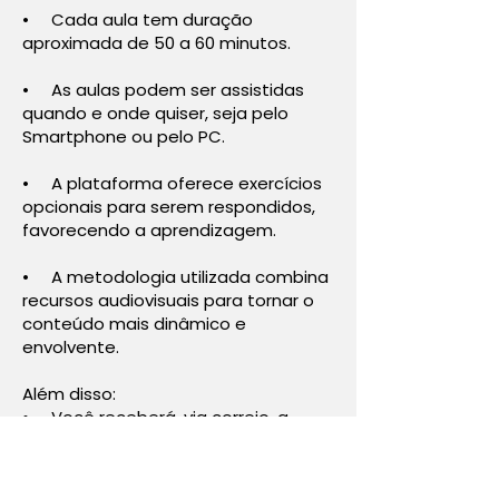
• Cada aula tem duração
aproximada de 50 a 60 minutos.
• As aulas podem ser assistidas
quando e onde quiser, seja pelo
Smartphone ou pelo PC.
• A plataforma oferece exercícios
opcionais para serem respondidos,
favorecendo a aprendizagem.
• A metodologia utilizada combina
recursos audiovisuais para tornar o
conteúdo mais dinâmico e
envolvente.
Além disso:
• Você receberá, via correio, a
apostila referente ao curso
escolhido.
• Ao final do curso, será emitido e