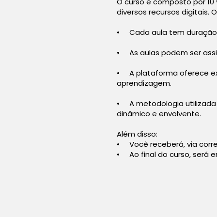
O curso é composto por 10 
diversos recursos digitais.
• Cada aula tem duração 
• As aulas podem ser assis
• A plataforma oferece ex
aprendizagem.
• A metodologia utilizada 
dinâmico e envolvente.
Além disso:
• Você receberá, via correi
• Ao final do curso, será e