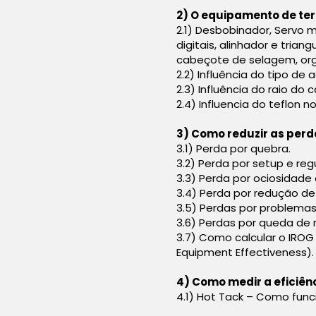
2) O equipamento de t
2.1) Desbobinador, Servo
digitais, alinhador e trian
cabeçote de selagem, or
2.2) Influência do tipo d
2.3) Influência do raio d
2.4) Influencia do teflon
3) Como reduzir as perd
3.1) Perda por quebra.
3.2) Perda por setup e reg
3.3) Perda por ociosidade
3.4) Perda por redução de
3.5) Perdas por problemas
3.6) Perdas por queda de 
3.7) Como calcular o IROG
Equipment Effectiveness).
4) Como medir a eficiên
4.1) Hot Tack – Como func