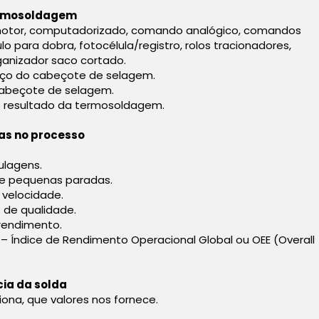
ermosoldagem
 motor, computadorizado, comando analógico, comandos
gulo para dobra, fotocélula/registro, rolos tracionadores,
ganizador saco cortado.
e aço do cabeçote de selagem.
o cabeçote de selagem.
 no resultado da termosoldagem.
as no processo
ulagens.
 e pequenas paradas.
 velocidade.
 de qualidade.
rendimento.
 – Índice de Rendimento Operacional Global ou OEE (Overall
cia da solda
iona, que valores nos fornece.