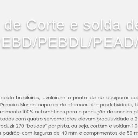
 de Corte e solda d
 PEBD/PEBDL/PEAD
solda brasileiras, evoluíram a ponto de se equiparar a
Primeiro Mundo, capazes de oferecer alta produtividade, fl
eralmente 100% automáticas para a produção de sacolas pl
jetadas com quatro servomotores elevam produtividade a 2
duzir 270 “batidas” por pista, ou seja, cortam e soldam 1.
s padrão, com larguras de 40 mm e comprimentos de 50 