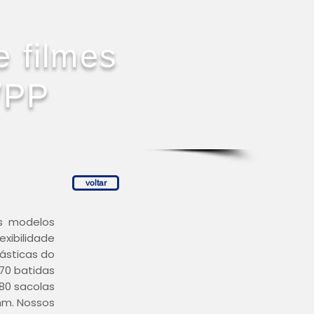
e filmes
/PP
voltar
os modelos
exibilidade
ásticas do
70 batidas
080 sacolas
mm. Nossos