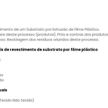
mento de um Substrato por Extrusão de Filme Plástico.
ns deste processo (produtos). Prós e contras dos produto
sso. Reciclagem dos resíduos oriundos deste processo.
is de revestimento de substrato por filme plástico
t
ss
ão
uais
Tecido Não tecido)