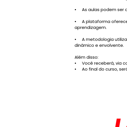
• As aulas podem ser as
• A plataforma oferece 
aprendizagem.
• A metodologia utiliza
dinâmico e envolvente.
Além disso:
• Você receberá, via cor
• Ao final do curso, ser