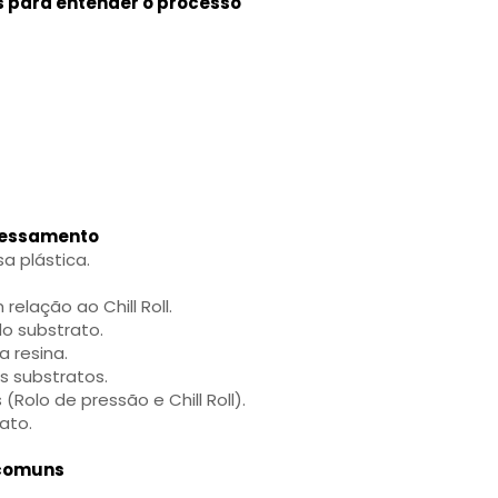
s para entender o processo
ocessamento
 plástica.
relação ao Chill Roll.
o substrato.
a resina.
s substratos.
(Rolo de pressão e Chill Roll).
ato.
 comuns