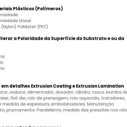
eriais Plásticos (Polímeros)
ensidade.
ensidade Linear.
(Nylon) Poliéster (PET)
lterar a Polaridade da Superfície do Substrato e ou da
ma
io
ma
em detalhes Extrusion Coating e Extrusion Lamination
tor, redutor, alimentador, dosador, cilindro, rosca, bomba d
xer, flat die, rolo de prensagem, rolo aquecido, tratadores,
de medida de espessura, embobinadores. Manutenção
to, prumamento. Paralelismo, medida das pressões nos rolo