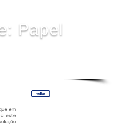
e: Papel
voltar
aque em
 a este
olução