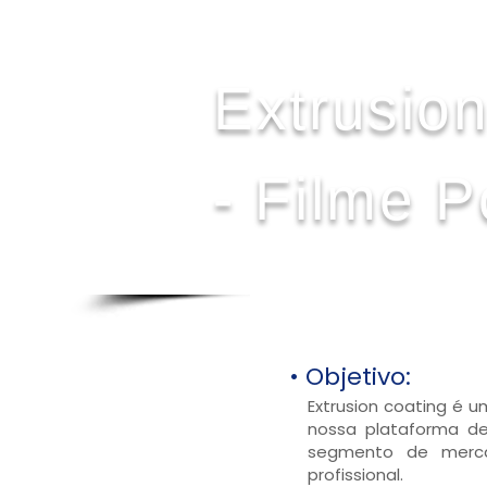
Extrusion
- Filme P
• Objetivo:
Extrusion coating é
nossa plataforma de
segmento de merca
profissional.