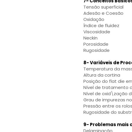
7- Conceitos Básico
Tensão superficial
Adesão e Coesão
Oxidação
Índice de fluidez
Viscosidade
Neckin
Porosidade
Rugosidade
8- Variáveis de Pr
Temperatura da massa
Altura da cortina
Posição do flat die em 
Nível de tratamento d
Nível de oxid\zação d
Grau de impurezas no
Pressão entre os rolos 
Rugosidade do substr
9- Problemas mais
Delaminação.