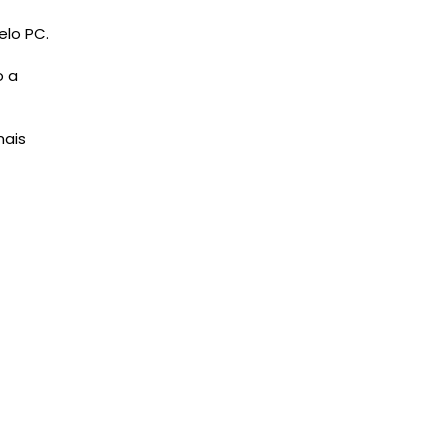
elo PC.
o a
mais