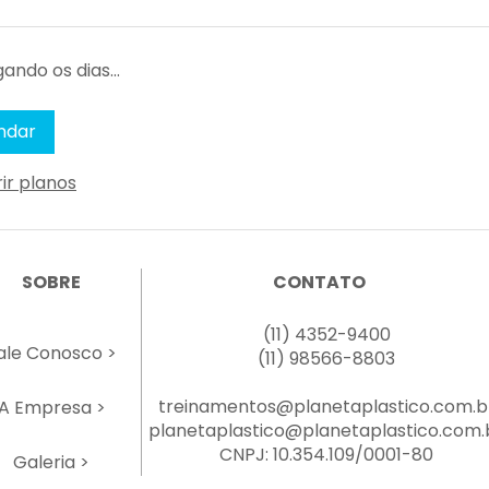
ando os dias...
ndar
ir planos
SOBRE
CONTATO
(11) 4352-9400
ale Conosco >
(11) 98566-8803
treinamentos@planetaplastico.com.b
A Empresa >
planetaplastico@planetaplastico.com.
CNPJ: 10.354.109/0001-80
Galeria >