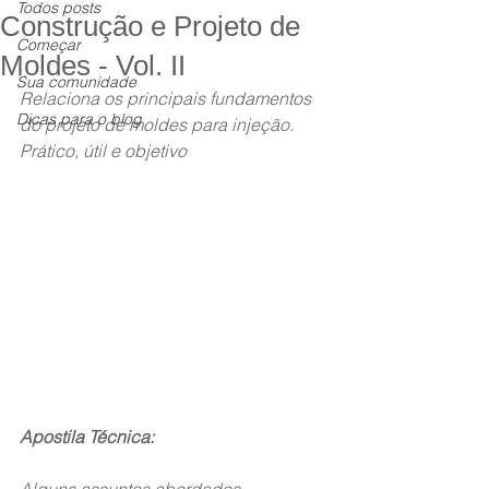
Todos posts
Construção e Projeto de
Começar
Moldes - Vol. II
Sua comunidade
Relaciona os principais fundamentos 
Dicas para o blog
do projeto de moldes para injeção. 
Prático, útil e objetivo 
Apostila Técnica:
Alguns assuntos abordados  