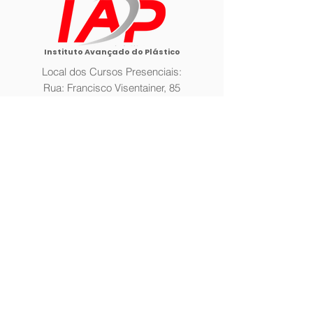
Instituto Avançado do Plástico
Local dos Cursos Presenciais:
Rua: Francisco Visentainer, 85
Bairro: Assunção,
São Bernardo do Campo/SP.
SOBRE
Fale Conosco >
A Empresa >
Galeria >
CONTATO
(11) 4352-9400
(11) 98566-8803
treinamentos@planetaplastico.co