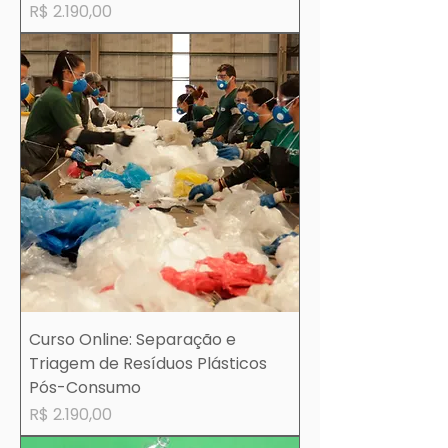
Preço
R$ 2.190,00
Curso Online: Separação e
Triagem de Resíduos Plásticos
Pós-Consumo
Preço
R$ 2.190,00